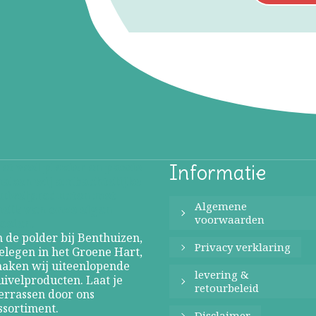
et veel plezier en passie
Informatie
aken wij ambachtelijke
uivelproducten met
Algemene
elk van onze eigen
voorwaarden
oeien.
n de polder bij Benthuizen,
Privacy verklaring
elegen in het Groene Hart,
aken wij uiteenlopende
levering &
uivelproducten. Laat je
retourbeleid
errassen door ons
ssortiment.
Disclaimer