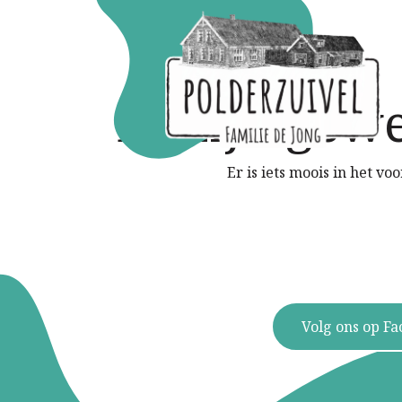
Er zijn gewe
Er is iets moois in het 
Volg ons op F