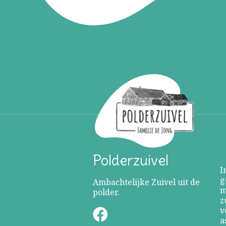
M
m
z
m
Polderzuivel
k
I
g
Ambachtelijke Zuivel uit de
m
polder.
z
v
a